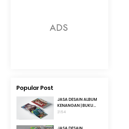
Popular Post
JASA DESAIN ALBUM
KENANGAN | BUKU
TAHUNAN SEKOLAH
21.54
JASA DESAIN