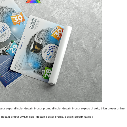
osur cepat di solo
,
desain brosur promo di solo
,
desain brosur expres di solo
,
bikin brosur online
,
,
desain brosur UMKm solo
,
desain poster promo
,
desain brosur katalog