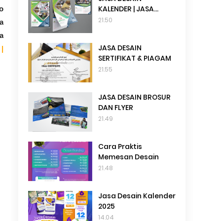
KALENDER | JASA
o
DESAIN TANGGALAN
21.50
a
a
JASA DESAIN
|
SERTIFIKAT & PIAGAM
21.55
JASA DESAIN BROSUR
DAN FLYER
21.49
Cara Praktis
Memesan Desain
21.48
Jasa Desain Kalender
2025
14.04