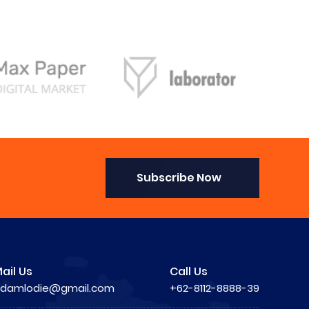
Subscribe Now
ail Us
Call Us
damlodie@gmail.com
+62-8112-8888-39