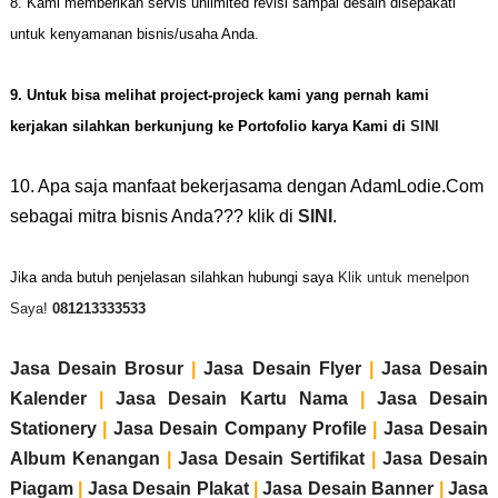
8. Kami memberikan servis unlimited revisi sampai desain disepakati
untuk kenyamanan bisnis/usaha Anda.
9.
U
ntuk bisa melihat project-projeck kami yang
pernah kami
kerjakan
silahkan berkunjung ke
Portofolio karya
Kami di
SINI
10. Apa saja manfaat bekerjasama dengan AdamLodie.Com
sebagai mitra bisnis Anda??? klik di
SINI
.
Jika anda butuh penjelasan silahkan hubungi saya
Klik untuk menelpon
Saya!
081213333533
Jasa Desain Brosur
|
Jasa Desain Flyer
|
Jasa Desain
Kalender
|
Jasa Desain Kartu Nama
|
Jasa Desain
Stationery
|
Jasa Desain Company Profile
|
Jasa Desain
Album Kenangan
|
Jasa Desain Sertifikat
|
Jasa Desain
Piagam
|
Jasa Desain Plakat
|
Jasa Desain Banner
|
Jasa