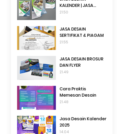
KALENDER | JASA
DESAIN TANGGALAN
21.50
JASA DESAIN
SERTIFIKAT & PIAGAM
21.55
JASA DESAIN BROSUR
DAN FLYER
21.49
Cara Praktis
Memesan Desain
21.48
Jasa Desain Kalender
2025
14.04