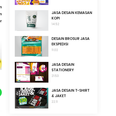
n
JASA DESAIN KEMASAN
n
KOPI
r
14.52
DESAIN BROSUR JASA
EKSPEDISI
11.02
JASA DESAIN
STATIONERY
21.53
JASA DESAIN T-SHIRT
& JAKET
22.11