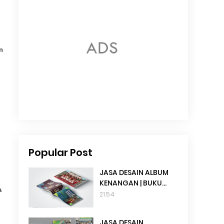
n
Popular Post
JASA DESAIN ALBUM
KENANGAN | BUKU
a
TAHUNAN SEKOLAH
21.54
JASA DESAIN