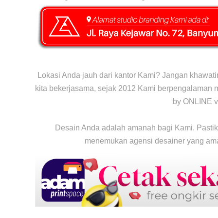
Lokasi Anda jauh dari kantor Kami? Jangan khawatir!
kita bekerjasama, sejak 2012 Kami berpengalaman me
by ONLINE v
Desain Anda adalah amanah bagi Kami. Pastik
menemukan agensi desainer yang ama