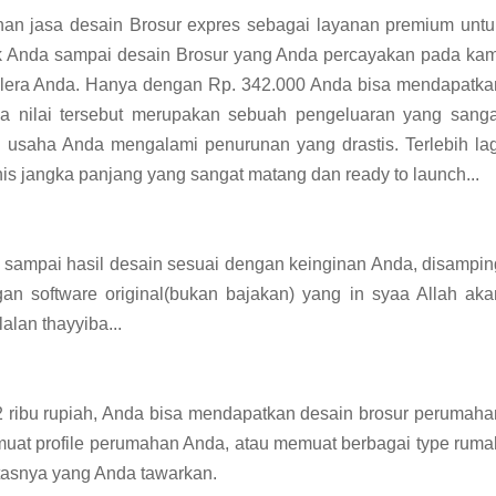
an jasa desain Brosur expres sebagai layanan premium untu
tuk Anda sampai desain Brosur yang Anda percayakan pada kam
elera Anda. Hanya dengan Rp. 342.000 Anda bisa mendapatka
a nilai tersebut merupakan sebuah pengeluaran yang sanga
 usaha Anda mengalami penurunan yang drastis. Terlebih lag
 jangka panjang yang sangat matang dan ready to launch...
mi sampai hasil desain sesuai dengan keinginan Anda, disampin
an software original(bukan bajakan) yang in syaa Allah aka
lan thayyiba...
 ribu rupiah, Anda bisa mendapatkan desain brosur perumaha
muat profile perumahan Anda, atau memuat berbagai type ruma
litasnya yang Anda tawarkan.