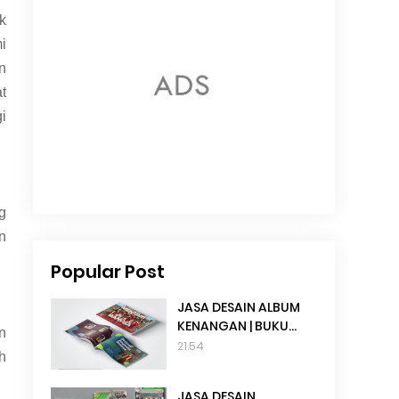
k
i
n
t
i
g
n
Popular Post
JASA DESAIN ALBUM
KENANGAN | BUKU
n
TAHUNAN SEKOLAH
21.54
h
JASA DESAIN