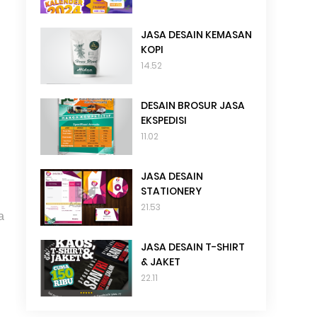
JASA DESAIN KEMASAN
KOPI
14.52
DESAIN BROSUR JASA
EKSPEDISI
11.02
JASA DESAIN
STATIONERY
21.53
a
JASA DESAIN T-SHIRT
& JAKET
22.11