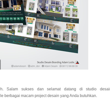
rosur Cluster  Semarang, Jasa Desain Brosur Murah, Jasa Desain Brosur Perumahan,
tuh. Salam sukses dan selamat datang di studio desai
le berbagai macam project desain yang Anda butuhkan.