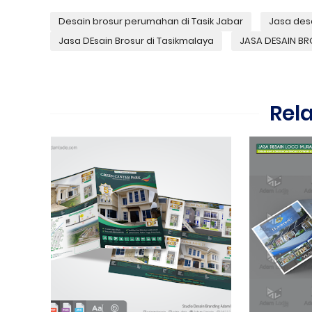
Desain brosur perumahan di Tasik Jabar
Jasa desa
Jasa DEsain Brosur di Tasikmalaya
JASA DESAIN B
Rel