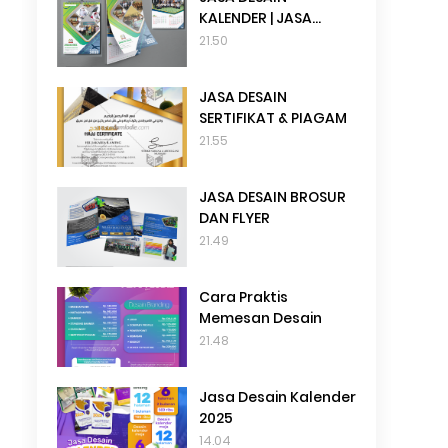
KALENDER | JASA
DESAIN TANGGALAN
21.50
JASA DESAIN
SERTIFIKAT & PIAGAM
21.55
JASA DESAIN BROSUR
DAN FLYER
21.49
Cara Praktis
Memesan Desain
21.48
Jasa Desain Kalender
2025
14.04