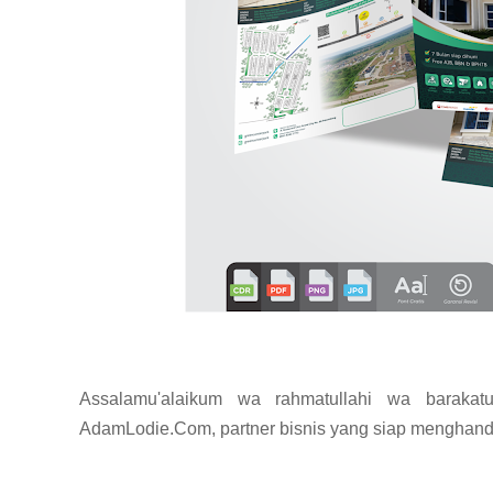
Jasa desain Brosur Perumahan Cepat  di Semarang, Jasa Desain B
Assalamu'alaikum wa rahmatullahi wa baraka
AdamLodie.Com, partner bisnis yang siap menghand