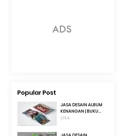
Popular Post
JASA DESAIN ALBUM
KENANGAN | BUKU
TAHUNAN SEKOLAH
21.54
JASA DESAIN