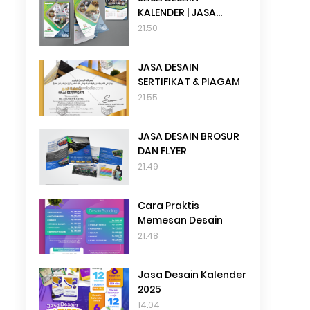
KALENDER | JASA
DESAIN TANGGALAN
21.50
JASA DESAIN
SERTIFIKAT & PIAGAM
21.55
JASA DESAIN BROSUR
DAN FLYER
21.49
Cara Praktis
Memesan Desain
21.48
Jasa Desain Kalender
2025
14.04