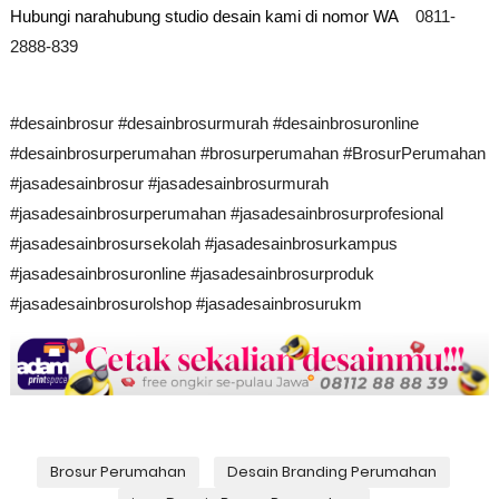
Hubungi narahubung studio desain kami di nomor WA
0811-
2888-839
#desainbrosur
#desainbrosurmurah
#desainbrosuronline
#desainbrosurperumahan
#brosurperumahan
#BrosurPerumahan
#jasadesainbrosur
#jasadesainbrosurmurah
#jasadesainbrosurperumahan
#jasadesainbrosurprofesional
#jasadesainbrosursekolah
#jasadesainbrosurkampus
#jasadesainbrosuronline
#jasadesainbrosurproduk
#jasadesainbrosurolshop
#jasadesainbrosurukm
Brosur Perumahan
Desain Branding Perumahan