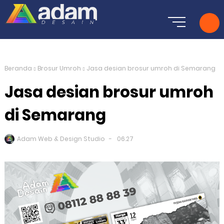
Beranda
Brosur Umroh
Jasa desian brosur umroh di Semarang
Jasa desian brosur umroh
di Semarang
Adam Web & Design Studio
06.27