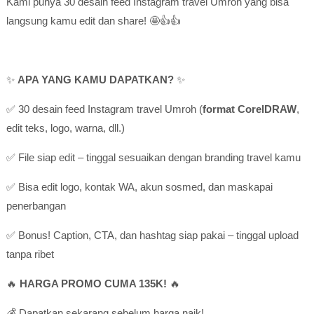
Kami punya 30 desain feed Instagram travel Umroh yang bisa
langsung kamu edit dan share! 🤩👍👍
✨
APA YANG KAMU DAPATKAN?
✨
✅ 30 desain feed Instagram travel Umroh (
format CorelDRAW
,
edit teks, logo, warna, dll.)
✅ File siap edit – tinggal sesuaikan dengan branding travel kamu
✅ Bisa edit logo, kontak WA, akun sosmed, dan maskapai
penerbangan
✅ Bonus! Caption, CTA, dan hashtag siap pakai – tinggal upload
tanpa ribet
🔥
HARGA PROMO CUMA 135K!
🔥
💰 Dapatkan sekarang sebelum harga naik!